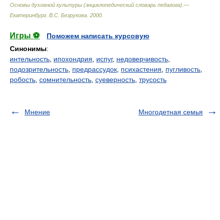
Основы духовной культуры (энциклопедический словарь педагога).—
Екатеринбург
.
В.С. Безрукова
.
2000
.
Игры ⚽
Поможем написать курсовую
Синонимы
:
интельность
,
ипохондрия
,
испуг
,
недоверчивость
,
подозрительность
,
предрассудок
,
психастения
,
пугливость
,
робость
,
сомнительность
,
суеверность
,
трусость
Мнение
Многодетная семья